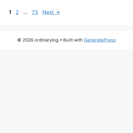
Page
Page
Page
1
2
…
73
Next
→
© 2026 ordinarylog
• Built with
GeneratePress